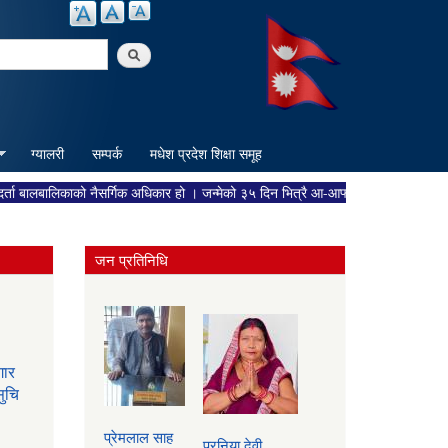
arch
ग्यालरी
सम्पर्क
मधेश प्रदेश शिक्षा समूह
ालबालिकाको नैसर्गिक अधिकार हो । जन्मेको ३५ दिन भित्रै आ-आफ्नो वडा कार्यलयमा गई दर्ता गर
जन प्रतिनिधि
गार
ुचि
प्रेमलाल साह
परनिया देवी