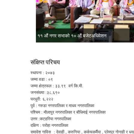
११ औं नगर सभाको १० औं बजेटअधिवेशन
११ औं नगर सभाको १० औं बजेटअधिवेशन
फोटो
देवाही गोनाही नगरपालिकाको नक्सा
संक्षिप्त परिचय
स्थापना : २०७३
जम्मा वडा : ०९
जम्मा क्षेत्रफल : ३३.९९ वर्ग कि.मी.
जनसंख्या :३८,६९०
घरधुरी: ६,२२२
पुर्व : गरुडा नगरपालिका र माधव नगरपालिका
पश्चिम : मौलापुर नगरपालिका र बौधिमाई नगरपालिका
उत्तर :कटहरिया नगरपालिका
दक्षिण : परोहा नगरपालिका
समावेश गाविस : देवाही , करुनिया , कर्कचकर्मैया , प्रेमपुर गोनाही र ध