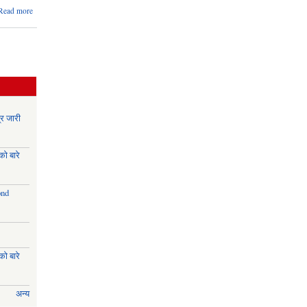
about
Read more
संक्षिप्त
परिचय
र जारी
ो बारे
ond
ो बारे
अन्य