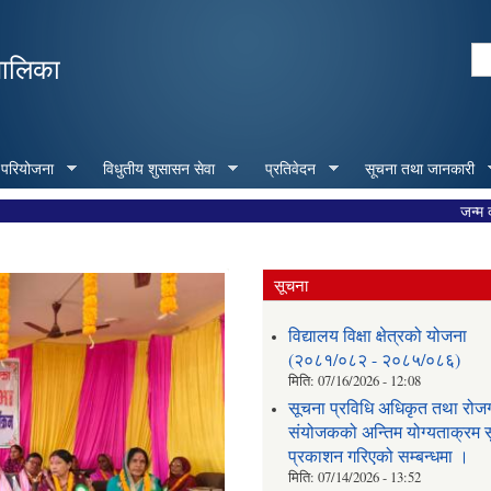
Skip to
main
Se
पालिका
content
Search form
 परियोजना
विधुतीय शुसासन सेवा
प्रतिवेदन
सूचना तथा जानकारी
जन्म दर्ता ब
सूचना
विद्यालय विक्षा क्षेत्रको योजना
(२०८१/०८२ - २०८५/०८६)
मिति:
07/16/2026 - 12:08
सूचना प्रविधि अधिकृत तथा रोज
संयोजकको अन्तिम योग्यताक्रम स
प्रकाशन गरिएको सम्बन्धमा ।
मिति:
07/14/2026 - 13:52