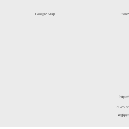
Google Map
Follo
https:
create map in google
eGov se
न्यायिक