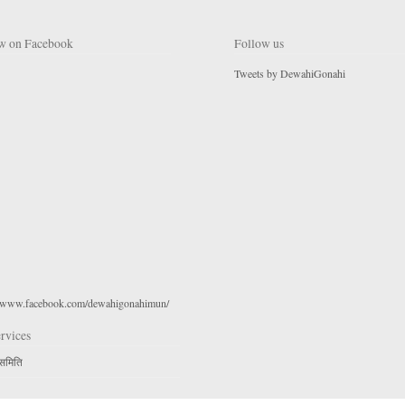
w on Facebook
Follow us
Tweets by DewahiGonahi
//www.facebook.com/dewahigonahimun/
rvices
 समिति