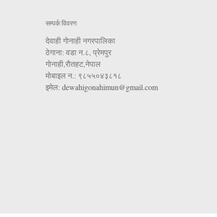
सम्पर्क विवरण
देवाही गाेनाही नगरपालिका
ठेगाना: वडा न.८, प्रेमपुर
गाेनाही,राैतहट,नेपाल
माेबाइल न.: ९८५५०४३८१८
इमेल:
dewahigonahimun@gmail.com