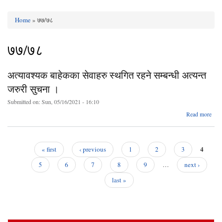
Home
» ७७/७८
You are here
७७/७८
अत्यावश्यक बाहेकका सेवाहरु स्थगित रहने सम्बन्धी अत्यन्त
जरुरी सुचना ।
Submitted on:
Sun, 05/16/2021 - 16:10
Read more
अत्य
ब
4
« first
‹ previous
1
2
3
Pages
स
5
6
7
8
9
…
next ›
अ
last »
स