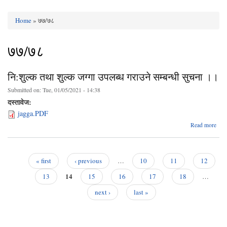
Home
» ७७/७८
You are here
७७/७८
नि:शुल्क तथा शुल्क जग्गा उपलब्ध गराउने सम्बन्धी सुचना ।।
Submitted on:
Tue, 01/05/2021 - 14:38
दस्तावेज:
jagga.PDF
abo
Read more
नि:शु
शु
जग
« first
‹ previous
…
10
11
12
उपल
Pages
14
गरा
13
15
16
17
18
…
सम्बन
next ›
last »
सु