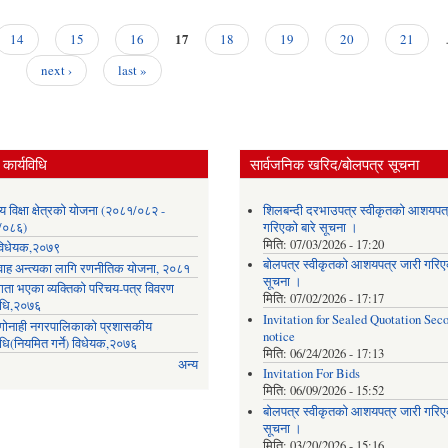
17
14
15
16
18
19
20
21
next ›
last »
कार्यविधि
सार्वजनिक खरिद/बोलपत्र सूचना
लय विक्षा क्षेत्रको योजना (२०८१/०८२ -
शिलबन्दी दरभाउपत्र स्वीकृतको आशयपत्
/०८६)
गरिएको बारे सूचना ।
मिति:
07/03/2026 - 17:20
ा विधेयक,२०७९
बोलपत्र स्वीकृतको आशयपत्र जारी गरिएक
वाह अन्त्यका लागि रणनीतिक योजना, २०८१
सूचना ।
गता भएका व्यक्तिको परिचय-पत्र विवरण
मिति:
07/02/2026 - 17:17
विधि,२०७६
Invitation for Sealed Quotation Sec
ी गोनाही नगरपालिकाको प्रशासकीय
notice
िधि(नियमित गर्ने) विधेयक,२०७६
मिति:
06/24/2026 - 17:13
अन्य
Invitation For Bids
मिति:
06/09/2026 - 15:52
बोलपत्र स्वीकृतको आशयपत्र जारी गरिएक
सूचना ।
मिति:
03/20/2026 - 15:16