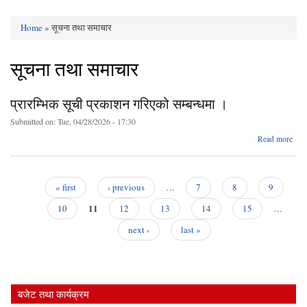
Home
» सूचना तथा समाचार
You are here
सूचना तथा समाचार
प्रारम्भिक सूची प्रकाशन गरिएको सम्बन्धमा ।
Submitted on:
Tue, 04/28/2026 - 17:30
ab
Read more
प्रार
प्र
गर
« first
‹ previous
…
7
8
9
सम्ब
Pages
11
10
12
13
14
15
…
next ›
last »
बजेट तथा कार्यक्रम