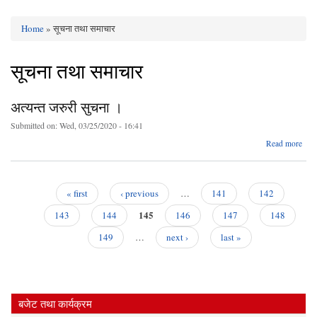
Home
» सूचना तथा समाचार
You are here
सूचना तथा समाचार
अत्यन्त जरुरी सुचना ।
Submitted on:
Wed, 03/25/2020 - 16:41
abo
Read more
अत्यन
जरु
सुच
« first
‹ previous
…
141
142
Pages
145
143
144
146
147
148
149
…
next ›
last »
बजेट तथा कार्यक्रम